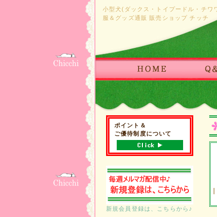
小型犬(ダックス・トイプードル・チワ
服＆グッズ通販 販売ショップ チッチ
ポイント＆
ご優待制度について
|
新規会員登録は、こちらから♪