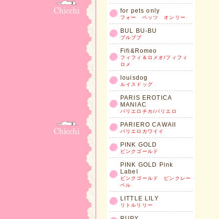
for pets only
フォー ペッツ オンリー
BUL BU-BU
ブルブブ
Fifi&Romeo
フィフィ＆ロメオ/フィフィ
ロメ
louisdog
ルイスドッグ
PARIS EROTICA
MANIAC
パリエロチカ/パリエロ
PARIERO CAWAII
パリエロカワイイ
PINK GOLD
ピンクゴールド
PINK GOLD Pink
Label
ピンクゴールド ピンクレー
ベル
LITTLE LILY
リトルリリー
RUPY