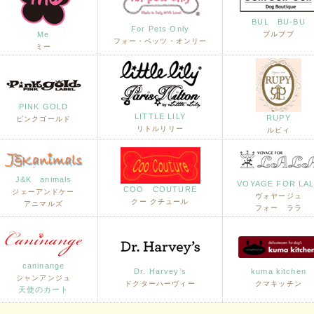
BUL BU-BU
For Pets Only
Me
ブルブブ
フォー・ペッツ・オンリー
ミー
PINK GOLD
LITTLE LILY
RUPY
ピンクゴールド
リトルリリー
ルピィ
J&K animals
VOYAGE FOR LA
COO COUTURE
ジェーアンドケー
ヴォヤージュ
クー クチュール
アニマルズ
フォー ララ
caninange
Dr. Harvey’s
kuma kitchen
シャンアンジュ
ドクターハーヴィー
クマキッチン
天使のカート