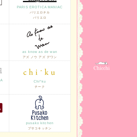
PARIS EROTICA MANIAC
パリエロチカ
パリエロ
as know as de wan
アズ ノウ アズ デワン
LA
Chi^ku
チーク
pusako kitchen
プサコキッチン