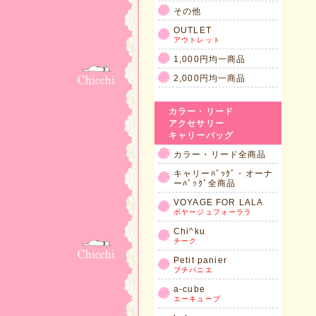
その他
OUTLET
アウトレット
1,000円均一商品
2,000円均一商品
カラー・リード
アクセサリー
キャリーバッグ
カラー・リード全商品
キャリーﾊﾞｯｸﾞ・オーナ
ーﾊﾞｯｸﾞ全商品
VOYAGE FOR LALA
ボヤージュフォーララ
Chi^ku
チーク
Petit panier
プチパニエ
a-cube
エーキューブ