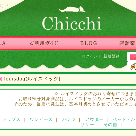
ワ）の
ログイン
|
新規登録
louisdog(ルイスドッグ)
☆ ルイスドッグのお取り寄せにつきま
お取り寄せ対象商品は、ルイスドッグのメーカーからの
そのため、当店の発注は、基本月初めとさせていただきま
トップス
|
ワンピース
|
パンツ
|
アウター
|
ベッド・ハ
サリー
|
その他
|