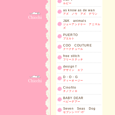
ルピー
as know as de wan
アズ ノウ アズ デワン
J&K animals
ジェーアンドケー アニマル
ズ
PUERTO
プエルト
COO COUTURE
クークチュール
free stitch
フリーステッチ
design f
デザイン エフ
D・O・G
ディーオージー
Cinofilo
チノフィロ
BABY DEAR
ベビーデアー
Seven Seas Dog
セブンシーﾄﾞｯｸﾞ