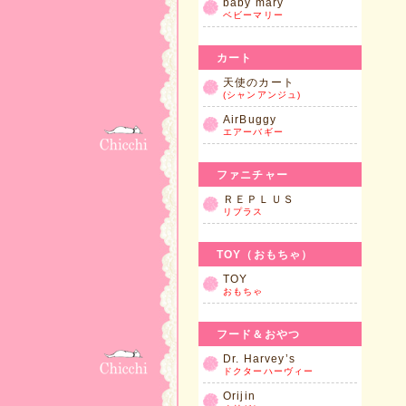
baby mary
ベビーマリー
カート
天使のカート
(シャンアンジュ)
AirBuggy
エアーバギー
ファニチャー
ＲＥＰＬＵＳ
リプラス
TOY（おもちゃ）
TOY
おもちゃ
フード＆おやつ
Dr. Harvey’s
ドクターハーヴィー
Orijin