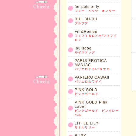
for pets only
フォー ペッツ オンリー
BUL BU-BU
ブルブブ
Fifi&Romeo
フィフィ＆ロメオ/フィフィ
ロメ
louisdog
ルイスドッグ
PARIS EROTICA
MANIAC
パリエロチカ/パリエロ
PARIERO CAWAII
パリエロカワイイ
PINK GOLD
ピンクゴールド
PINK GOLD Pink
Label
ピンクゴールド ピンクレー
ベル
LITTLE LILY
リトルリリー
RUPY