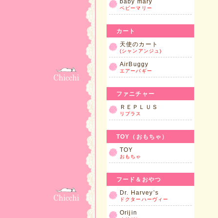
baby mary
ベビーマリー
カート
天使のカート
(シャンアンジュ)
AirBuggy
エアーバギー
ファニチャー
ＲＥＰＬＵＳ
リプラス
TOY（おもちゃ）
TOY
おもちゃ
フード＆おやつ
Dr. Harvey’s
ドクターハーヴィー
Orijin