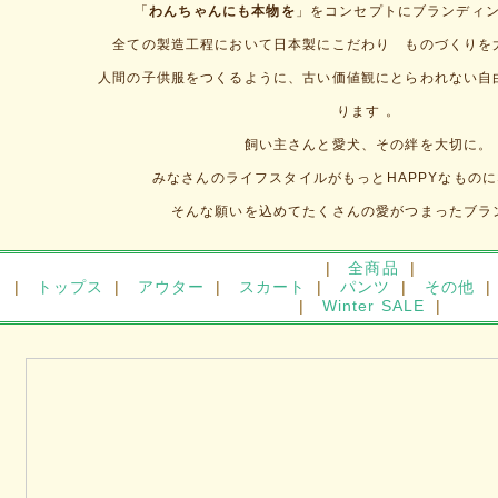
「
わんちゃんにも本物を
」をコンセプトにブランディ
全ての製造工程において日本製にこだわり ものづくりを
人間の子供服をつくるように、古い価値観にとらわれない自
ります 。
飼い主さんと愛犬、その絆を大切に。
みなさんのライフスタイルがもっとHAPPYなもの
そんな願いを込めてたくさんの愛がつまったブラ
|
全商品
|
|
トップス
|
アウター
|
スカート
|
パンツ
|
その他
|
|
Winter SALE
|