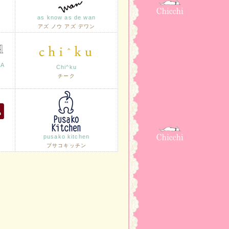
as know as de wan
アズ ノウ アズ デワン
LA
Chi^ku
チーク
pusako kitchen
プサコキッチン