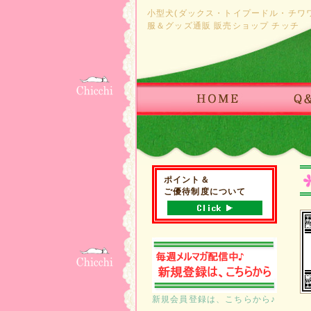
小型犬(ダックス・トイプードル・チワ
服＆グッズ通販 販売ショップ チッチ
ポイント＆
ご優待制度について
新規会員登録は、こちらから♪