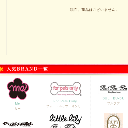
現在、商品はございません。
BUL BU-BU
For Pets Only
Me
ブルブブ
フォー・ペッツ・オンリー
ミー