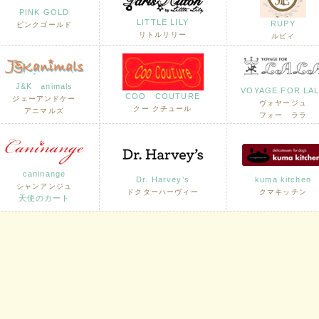
PINK GOLD
LITTLE LILY
RUPY
ピンクゴールド
リトルリリー
ルピィ
J&K animals
VOYAGE FOR LA
COO COUTURE
ジェーアンドケー
ヴォヤージュ
クー クチュール
アニマルズ
フォー ララ
caninange
Dr. Harvey’s
kuma kitchen
シャンアンジュ
ドクターハーヴィー
クマキッチン
天使のカート