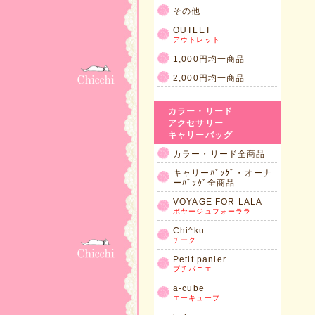
その他
OUTLET
アウトレット
1,000円均一商品
2,000円均一商品
カラー・リード
アクセサリー
キャリーバッグ
カラー・リード全商品
キャリーﾊﾞｯｸﾞ・オーナ
ーﾊﾞｯｸﾞ全商品
VOYAGE FOR LALA
ボヤージュフォーララ
Chi^ku
チーク
Petit panier
プチパニエ
a-cube
エーキューブ