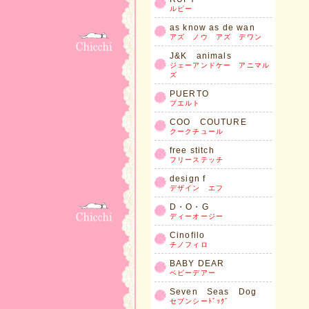
ルピー
as know as de wan
アズ ノウ アズ デワン
J&K animals
ジェーアンドケー アニマル
ズ
PUERTO
プエルト
COO COUTURE
クークチュール
free stitch
フリーステッチ
design f
デザイン エフ
D・O・G
ディーオージー
Cinofilo
チノフィロ
BABY DEAR
ベビーデアー
Seven Seas Dog
セブンシーﾄﾞｯｸﾞ