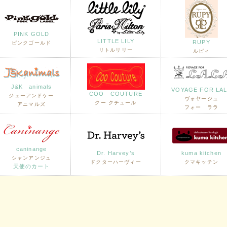
PINK GOLD
LITTLE LILY
RUPY
ピンクゴールド
リトルリリー
ルピィ
J&K animals
VOYAGE FOR LA
COO COUTURE
ジェーアンドケー
ヴォヤージュ
クー クチュール
アニマルズ
フォー ララ
caninange
Dr. Harvey’s
kuma kitchen
シャンアンジュ
ドクターハーヴィー
クマキッチン
天使のカート