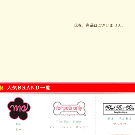
現在、商品はございません。
BUL BU-BU
For Pets Only
Me
ブルブブ
フォー・ペッツ・オンリー
ミー