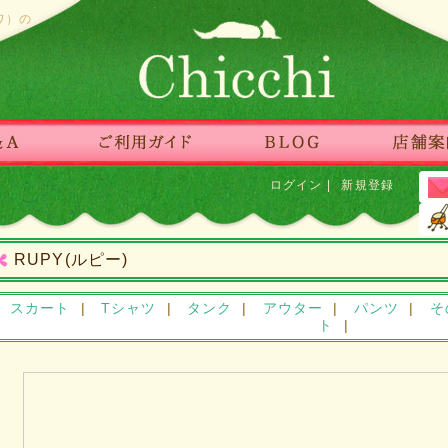
ワ）の
ログイン
|
新規登録
RUPY(ルピー)
|
スカート
|
Tシャツ
|
タンク
|
アウター
|
パンツ
|
そ
ト
|