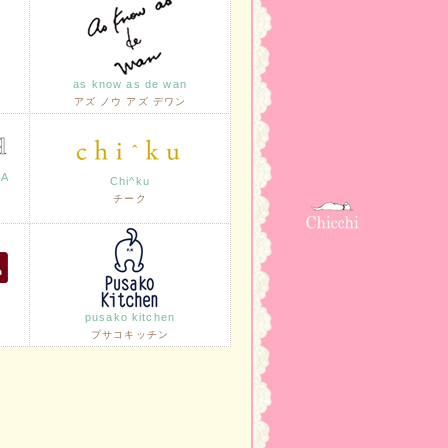
as know as de wan
アズ ノウ アズ デワン
LA
Chi^ku
チーク
pusako kitchen
プサコキッチン