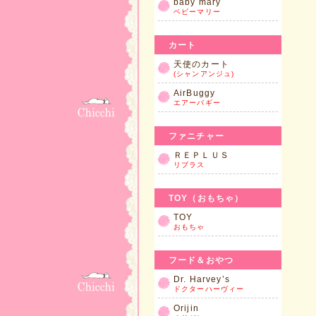
baby mary
ベビーマリー
カート
天使のカート
(シャンアンジュ)
AirBuggy
エアーバギー
ファニチャー
ＲＥＰＬＵＳ
リプラス
TOY（おもちゃ）
TOY
おもちゃ
フード＆おやつ
Dr. Harvey’s
ドクターハーヴィー
Orijin