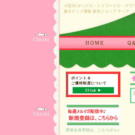
小型犬(ダックス・トイプードル・チワ
服＆グッズ通販 販売ショップ チッチ
ポイント＆
ご優待制度について
新規会員登録は、こちらから♪