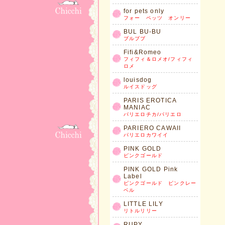
for pets only
フォー ペッツ オンリー
BUL BU-BU
ブルブブ
Fifi&Romeo
フィフィ＆ロメオ/フィフィ
ロメ
louisdog
ルイスドッグ
PARIS EROTICA
MANIAC
パリエロチカ/パリエロ
PARIERO CAWAII
パリエロカワイイ
PINK GOLD
ピンクゴールド
PINK GOLD Pink
Label
ピンクゴールド ピンクレー
ベル
LITTLE LILY
リトルリリー
RUPY