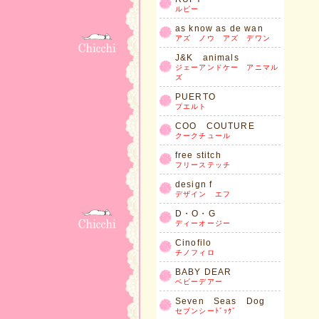
ルピー
as know as de wan
アズ ノウ アズ デワン
J&K animals
ジェーアンドケー アニマル
ズ
PUERTO
プエルト
COO COUTURE
クークチュール
free stitch
フリーステッチ
design f
デザイン エフ
D・O・G
ディーオージー
Cinofilo
チノフィロ
BABY DEAR
ベビーデアー
Seven Seas Dog
セブンシーﾄﾞｯｸﾞ