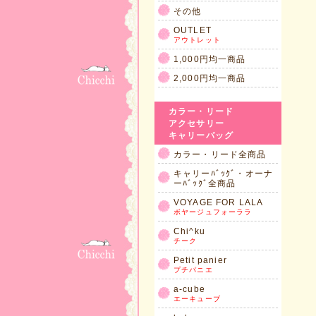
その他
OUTLET
アウトレット
1,000円均一商品
2,000円均一商品
カラー・リード
アクセサリー
キャリーバッグ
カラー・リード全商品
キャリーﾊﾞｯｸﾞ・オーナ
ーﾊﾞｯｸﾞ全商品
VOYAGE FOR LALA
ボヤージュフォーララ
Chi^ku
チーク
Petit panier
プチパニエ
a-cube
エーキューブ