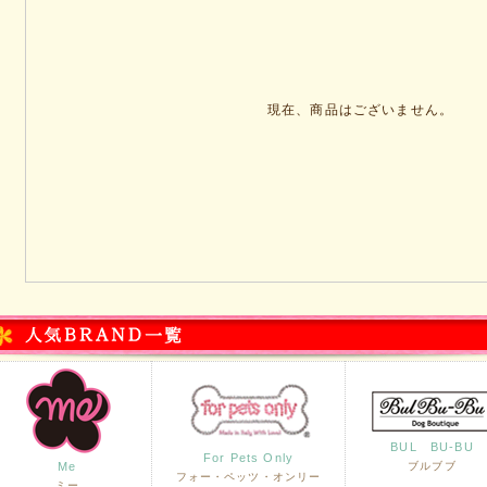
現在、商品はございません。
BUL BU-BU
For Pets Only
Me
ブルブブ
フォー・ペッツ・オンリー
ミー