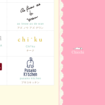
as know as de wan
アズ ノウ アズ デワン
LA
Chi^ku
チーク
pusako kitchen
プサコキッチン