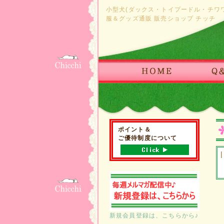
小型犬(ダックス・トイプードル・チワ
服＆グッズ通販 販売ショップ チッチ
ポイント＆
ご優待制度について
|
新規会員登録は、こちらから♪