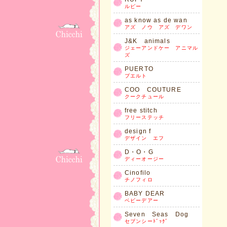
ルピー
as know as de wan
アズ ノウ アズ デワン
J&K animals
ジェーアンドケー アニマル
ズ
PUERTO
プエルト
COO COUTURE
クークチュール
free stitch
フリーステッチ
design f
デザイン エフ
D・O・G
ディーオージー
Cinofilo
チノフィロ
BABY DEAR
ベビーデアー
Seven Seas Dog
セブンシーﾄﾞｯｸﾞ