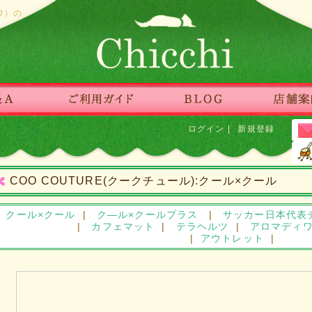
ワ）の
ログイン
|
新規登録
COO COUTURE(クークチュール):クール×クール
クール×クール
|
ク―ル×クールプラス
|
サッカー日本代表
|
カフェマット
|
テラヘルツ
|
アロマディ
|
アウトレット
|