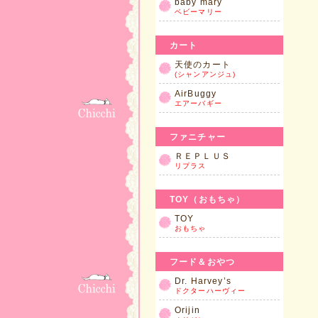
baby mary
ベビーマリー
カート
天使のカート
(シャンアンジュ)
AirBuggy
エアーバギー
ファニチャー
ＲＥＰＬＵＳ
リプラス
TOY（おもちゃ）
TOY
おもちゃ
フード＆おやつ
Dr. Harvey’s
ドクターハーヴィー
Orijin