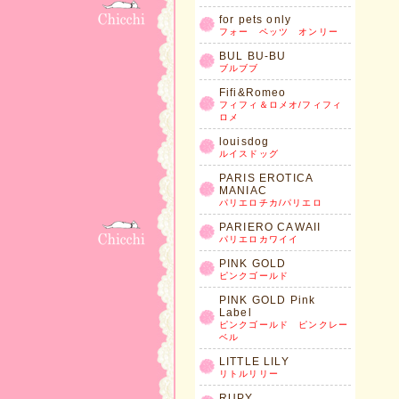
for pets only
フォー ペッツ オンリー
BUL BU-BU
ブルブブ
Fifi&Romeo
フィフィ＆ロメオ/フィフィ
ロメ
louisdog
ルイスドッグ
PARIS EROTICA
MANIAC
パリエロチカ/パリエロ
PARIERO CAWAII
パリエロカワイイ
PINK GOLD
ピンクゴールド
PINK GOLD Pink
Label
ピンクゴールド ピンクレー
ベル
LITTLE LILY
リトルリリー
RUPY