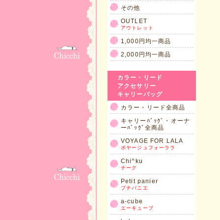
その他
OUTLET
アウトレット
1,000円均一商品
2,000円均一商品
カラー・リード
アクセサリー
キャリーバッグ
カラー・リード全商品
キャリーﾊﾞｯｸﾞ・オーナ
ーﾊﾞｯｸﾞ全商品
VOYAGE FOR LALA
ボヤージュフォーララ
Chi^ku
チーク
Petit panier
プチパニエ
a-cube
エーキューブ