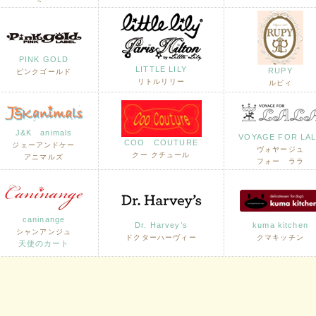
PINK GOLD
LITTLE LILY
RUPY
ピンクゴールド
リトルリリー
ルピィ
J&K animals
VOYAGE FOR LA
COO COUTURE
ジェーアンドケー
ヴォヤージュ
クー クチュール
アニマルズ
フォー ララ
caninange
Dr. Harvey’s
kuma kitchen
シャンアンジュ
ドクターハーヴィー
クマキッチン
天使のカート