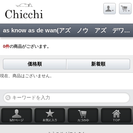
as know as de wan(アズ ノウ アズ デワン):スカート
0
件
の商品がございます。
価格順
新着順
現在、商品はございません。