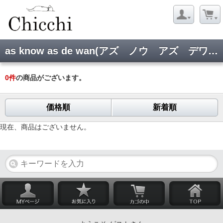
as know as de wan(アズ ノウ アズ デワン):アウター
0
件
の商品がございます。
価格順
新着順
現在、商品はございません。