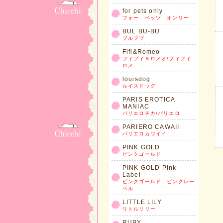
for pets only
フォー ペッツ オンリー
BUL BU-BU
ブルブブ
Fifi&Romeo
フィフィ＆ロメオ/フィフィ
ロメ
louisdog
ルイスドッグ
PARIS EROTICA
MANIAC
パリエロチカ/パリエロ
PARIERO CAWAII
パリエロカワイイ
PINK GOLD
ピンクゴールド
PINK GOLD Pink
Label
ピンクゴールド ピンクレー
ベル
LITTLE LILY
リトルリリー
RUPY