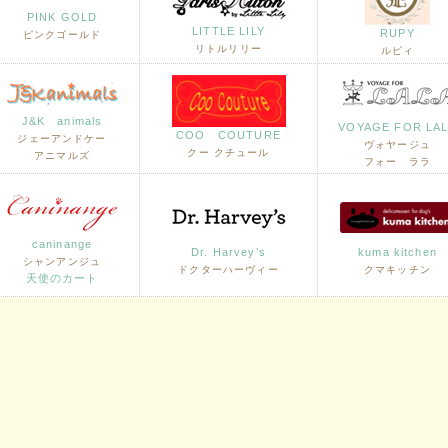
PINK GOLD
LITTLE LILY
RUPY
ピンクゴールド
リトルリリー
ルピィ
J&K animals
VOYAGE FOR LA
COO COUTURE
ジェーアンドケー
ヴォヤージュ
クー クチュール
アニマルズ
フォー ララ
caninange
Dr. Harvey’s
kuma kitchen
シャンアンジュ
ドクターハーヴィー
クマキッチン
天使のカート