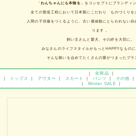
「
わんちゃんにも本物を
」をコンセプトにブランディ
全ての製造工程において日本製にこだわり ものづくりを
人間の子供服をつくるように、古い価値観にとらわれない自
ります 。
飼い主さんと愛犬、その絆を大切に。
みなさんのライフスタイルがもっとHAPPYなもの
そんな願いを込めてたくさんの愛がつまったブラ
|
全商品
|
|
トップス
|
アウター
|
スカート
|
パンツ
|
その他
|
|
Winter SALE
|