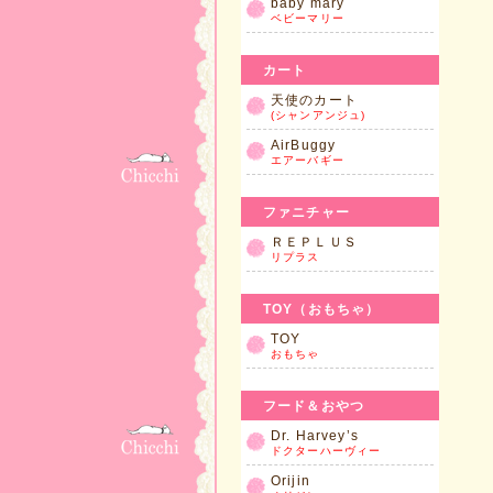
baby mary
ベビーマリー
カート
天使のカート
(シャンアンジュ)
AirBuggy
エアーバギー
ファニチャー
ＲＥＰＬＵＳ
リプラス
TOY（おもちゃ）
TOY
おもちゃ
フード＆おやつ
Dr. Harvey’s
ドクターハーヴィー
Orijin