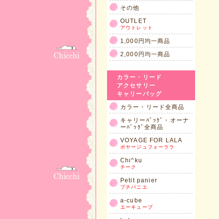
その他
OUTLET
アウトレット
1,000円均一商品
2,000円均一商品
カラー・リード
アクセサリー
キャリーバッグ
カラー・リード全商品
キャリーﾊﾞｯｸﾞ・オーナ
ーﾊﾞｯｸﾞ全商品
VOYAGE FOR LALA
ボヤージュフォーララ
Chi^ku
チーク
Petit panier
プチパニエ
a-cube
エーキューブ