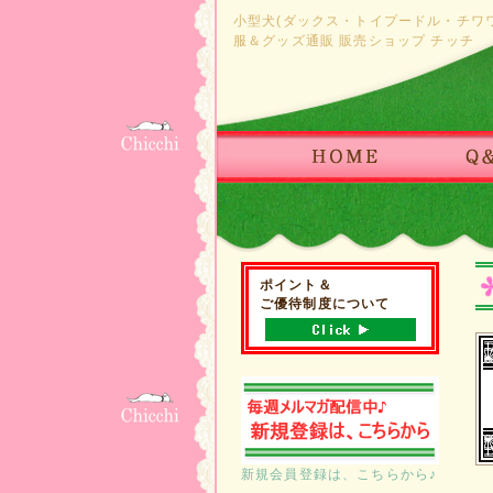
小型犬(ダックス・トイプードル・チワ
服＆グッズ通販 販売ショップ チッチ
ポイント＆
ご優待制度について
新規会員登録は、こちらから♪