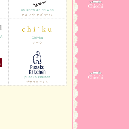
as know as de wan
アズ ノウ アズ デワン
LA
Chi^ku
チーク
pusako kitchen
プサコキッチン