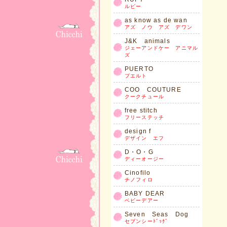
ルピー
as know as de wan
アズ ノウ アズ デワン
J&K animals
ジェーアンドケー アニマル
ズ
PUERTO
プエルト
COO COUTURE
クークチュール
free stitch
フリーステッチ
design f
デザイン エフ
D・O・G
ディーオージー
Cinofilo
チノフィロ
BABY DEAR
ベビーデアー
Seven Seas Dog
セブンシーﾄﾞｯｸﾞ