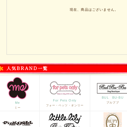
現在、商品はございません。
BUL BU-BU
For Pets Only
Me
ブルブブ
フォー・ペッツ・オンリー
ミー