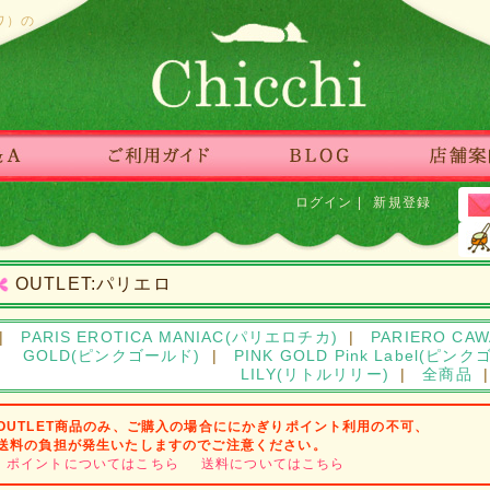
ワ）の
ログイン
|
新規登録
OUTLET:パリエロ
|
PARIS EROTICA MANIAC(パリエロチカ)
|
PARIERO C
GOLD(ピンクゴールド)
|
PINK GOLD Pink Label(ピ
LILY(リトルリリー)
|
全商品
|
OUTLET商品のみ、ご購入の場合ににかぎりポイント利用の不可、
送料の負担が発生いたしますのでご注意ください。
ポイントについてはこちら
送料についてはこちら