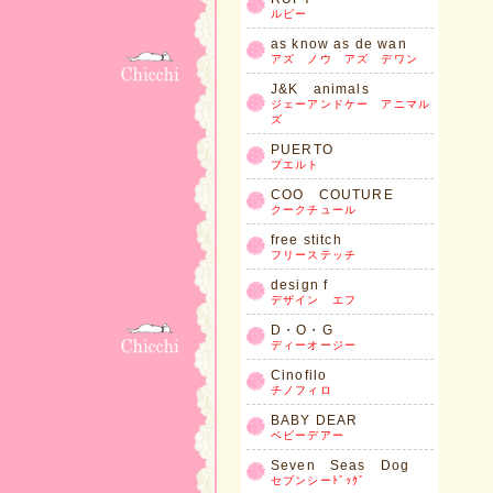
ルピー
as know as de wan
アズ ノウ アズ デワン
J&K animals
ジェーアンドケー アニマル
ズ
PUERTO
プエルト
COO COUTURE
クークチュール
free stitch
フリーステッチ
design f
デザイン エフ
D・O・G
ディーオージー
Cinofilo
チノフィロ
BABY DEAR
ベビーデアー
Seven Seas Dog
セブンシーﾄﾞｯｸﾞ