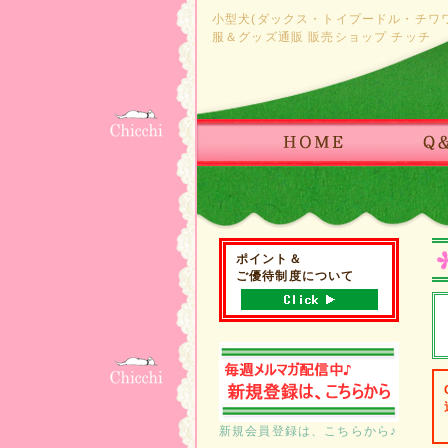
小型犬(ダックス・トイプードル・チワ
服＆グッズ通販 販売ショップ チッチ
ポイント＆
ご優待制度について
新規会員登録は、こちらから♪