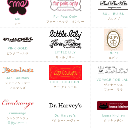
BUL BU-BU
For Pets Only
Me
ブルブブ
フォー・ペッツ・オンリー
ミー
PINK GOLD
LITTLE LILY
RUPY
ピンクゴールド
リトルリリー
ルピィ
J&K animals
VOYAGE FOR LA
COO COUTURE
ジェーアンドケー
ヴォヤージュ
クー クチュール
アニマルズ
フォー ララ
caninange
Dr. Harvey’s
kuma kitchen
シャンアンジュ
ドクターハーヴィー
クマキッチン
天使のカート