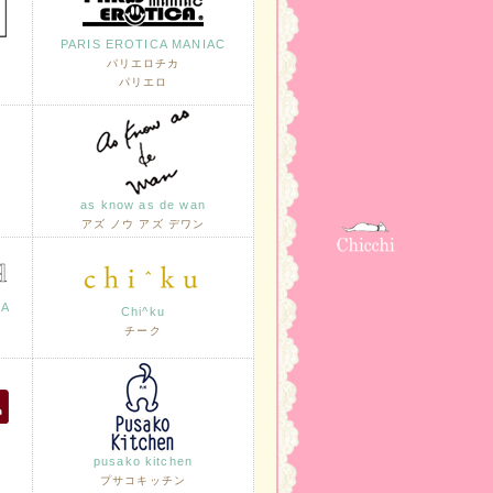
PARIS EROTICA MANIAC
パリエロチカ
パリエロ
as know as de wan
アズ ノウ アズ デワン
LA
Chi^ku
チーク
pusako kitchen
プサコキッチン