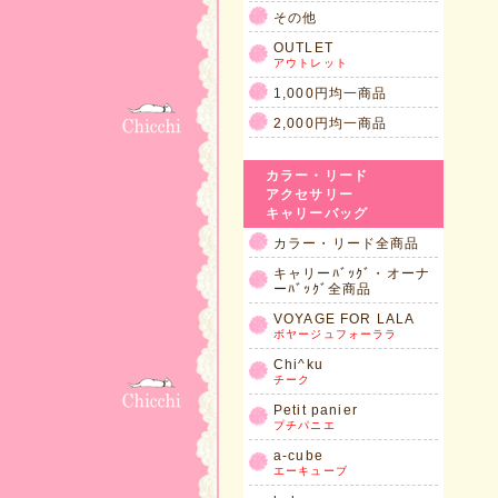
その他
OUTLET
アウトレット
1,000円均一商品
2,000円均一商品
カラー・リード
アクセサリー
キャリーバッグ
カラー・リード全商品
キャリーﾊﾞｯｸﾞ・オーナ
ーﾊﾞｯｸﾞ全商品
VOYAGE FOR LALA
ボヤージュフォーララ
Chi^ku
チーク
Petit panier
プチパニエ
a-cube
エーキューブ