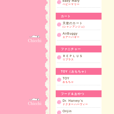
baby mary
ベビーマリー
カート
天使のカート
(シャンアンジュ)
AirBuggy
エアーバギー
ファニチャー
ＲＥＰＬＵＳ
リプラス
TOY（おもちゃ）
TOY
おもちゃ
フード＆おやつ
Dr. Harvey’s
ドクターハーヴィー
Orijin