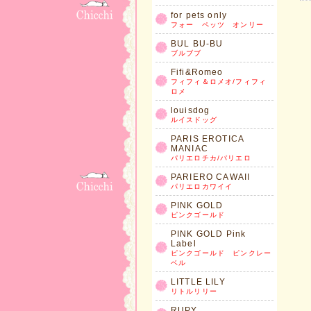
for pets only
フォー ペッツ オンリー
BUL BU-BU
ブルブブ
Fifi&Romeo
フィフィ＆ロメオ/フィフィ
ロメ
louisdog
ルイスドッグ
PARIS EROTICA
MANIAC
パリエロチカ/パリエロ
PARIERO CAWAII
パリエロカワイイ
PINK GOLD
ピンクゴールド
PINK GOLD Pink
Label
ピンクゴールド ピンクレー
ベル
LITTLE LILY
リトルリリー
RUPY