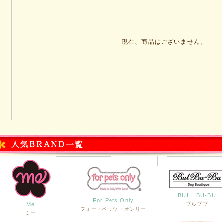
現在、商品はございません。
BUL BU-BU
For Pets Only
Me
ブルブブ
フォー・ペッツ・オンリー
ミー