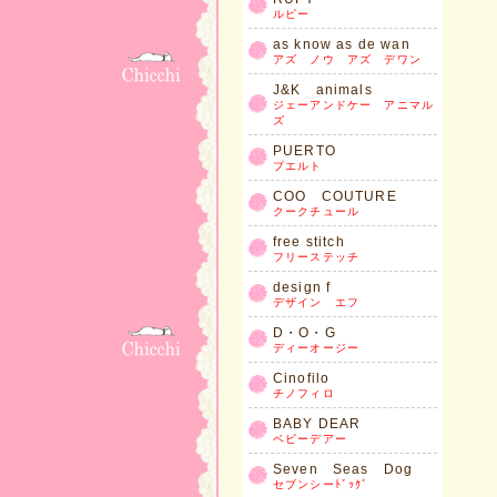
ルピー
as know as de wan
アズ ノウ アズ デワン
J&K animals
ジェーアンドケー アニマル
ズ
PUERTO
プエルト
COO COUTURE
クークチュール
free stitch
フリーステッチ
design f
デザイン エフ
D・O・G
ディーオージー
Cinofilo
チノフィロ
BABY DEAR
ベビーデアー
Seven Seas Dog
セブンシーﾄﾞｯｸﾞ