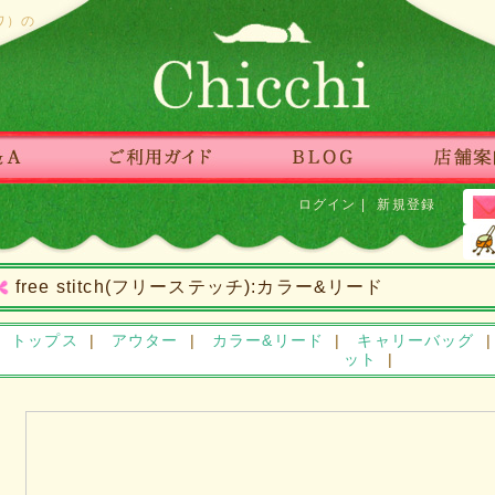
ワ）の
ログイン
|
新規登録
free stitch(フリーステッチ):カラー&リード
|
トップス
|
アウター
|
カラー&リード
|
キャリーバッグ
ット
|