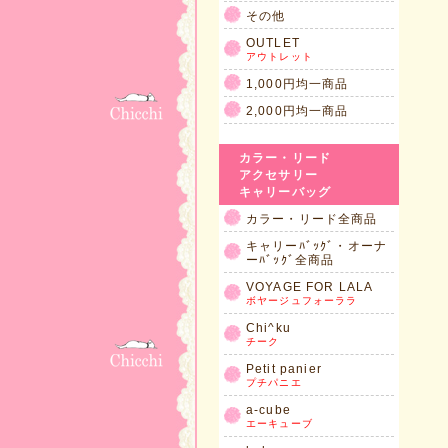
その他
OUTLET
アウトレット
1,000円均一商品
2,000円均一商品
カラー・リード
アクセサリー
キャリーバッグ
カラー・リード全商品
キャリーﾊﾞｯｸﾞ・オーナ
ーﾊﾞｯｸﾞ全商品
VOYAGE FOR LALA
ボヤージュフォーララ
Chi^ku
チーク
Petit panier
プチパニエ
a-cube
エーキューブ