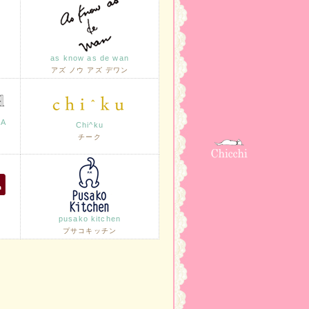
as know as de wan
アズ ノウ アズ デワン
LA
Chi^ku
チーク
pusako kitchen
プサコキッチン