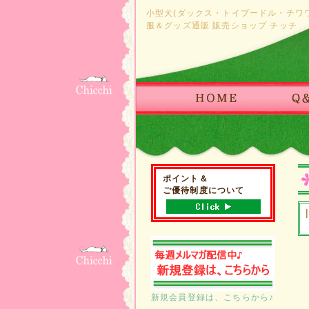
小型犬(ダックス・トイプードル・チワ
服＆グッズ通販 販売ショップ チッチ
ポイント＆
ご優待制度について
新規会員登録は、こちらから♪