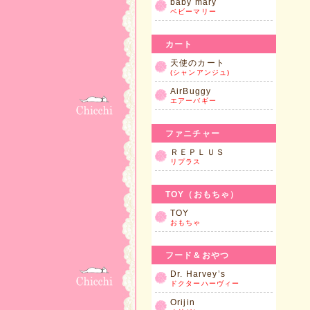
baby mary
ベビーマリー
カート
天使のカート
(シャンアンジュ)
AirBuggy
エアーバギー
ファニチャー
ＲＥＰＬＵＳ
リプラス
TOY（おもちゃ）
TOY
おもちゃ
フード＆おやつ
Dr. Harvey’s
ドクターハーヴィー
Orijin