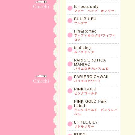
for pets only
フォー ペッツ オンリー
BUL BU-BU
ブルブブ
Fifi&Romeo
フィフィ＆ロメオ/フィフィ
ロメ
louisdog
ルイスドッグ
PARIS EROTICA
MANIAC
パリエロチカ/パリエロ
PARIERO CAWAII
パリエロカワイイ
PINK GOLD
ピンクゴールド
PINK GOLD Pink
Label
ピンクゴールド ピンクレー
ベル
LITTLE LILY
リトルリリー
RUPY