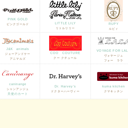
PINK GOLD
LITTLE LILY
RUPY
ピンクゴールド
リトルリリー
ルピィ
J&K animals
VOYAGE FOR LA
COO COUTURE
ジェーアンドケー
ヴォヤージュ
クー クチュール
アニマルズ
フォー ララ
caninange
Dr. Harvey’s
kuma kitchen
シャンアンジュ
ドクターハーヴィー
クマキッチン
天使のカート